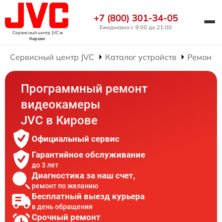
+7 (800) 301-34-05
Ежедневно с 9:00 до 21:00
Сервисный центр JVC
в
Кирове
Сервисный центр JVC
Каталог устройств
Ремонт 
Программный ремонт
видеокамеры
JVC в Кирове
Официальный сервис
Гарантийное обслуживание
до 3 лет
Диагностика за наш счет,
ремонт по желанию
Бесплатный выезд курьера
в день обращения
Срочный ремонт