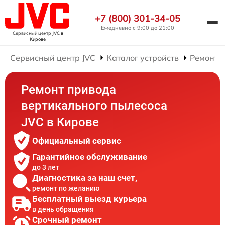
+7 (800) 301-34-05
Ежедневно с 9:00 до 21:00
Сервисный центр JVC
в
Кирове
Сервисный центр JVC
Каталог устройств
Ремонт 
Ремонт привода
вертикального пылесоса
JVC в Кирове
Официальный сервис
Гарантийное обслуживание
до 3 лет
Диагностика за наш счет,
ремонт по желанию
Бесплатный выезд курьера
в день обращения
Срочный ремонт