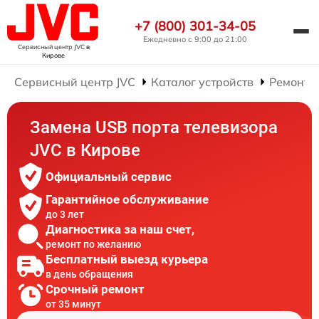
+7 (800) 301-34-05
Ежедневно с 9:00 до 21:00
Сервисный центр JVC
в
Кирове
Сервисный центр JVC
Каталог устройств
Ремонт 
Замена USB порта телевизора
JVC в Кирове
Официальный сервис
Гарантийное обслуживание
до 3 лет
Диагностика за наш счет,
ремонт по желанию
Бесплатный выезд курьера
в день обращения
Срочный ремонт
от 35 минут