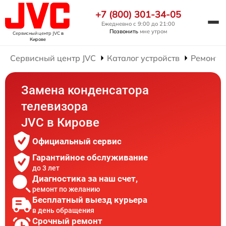
+7 (800) 301-34-05
Ежедневно с 9:00 до 21:00
Позвонить
мне утром
Сервисный центр JVC
в
Кирове
Сервисный центр JVC
Каталог устройств
Ремонт 
Замена конденсатора
телевизора
JVC в Кирове
Официальный сервис
Гарантийное обслуживание
до 3 лет
Диагностика за наш счет,
ремонт по желанию
Бесплатный выезд курьера
в день обращения
Срочный ремонт