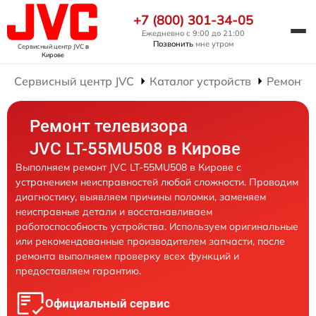
+7 (800) 301-34-05
Ежедневно с 9:00 до 21:00
Позвонить
мне утром
Сервисный центр JVC
в
Кирове
Сервисный центр JVC
Каталог устройств
Ремонт 
Ремонт телевизора
JVC LT-55MU508 в Кирове
Выполняем ремонт JVC LT-55MU508 в Кирове с
устранением неисправностей любой сложности. Проводим
диагностику, выявляем причины поломки, заменяем
неисправные детали и восстанавливаем
работоспособность устройства. Используем оригинальные
или рекомендованные производителем запчасти, после
ремонта выполняем проверку всех функций и
предоставляем гарантию.
Официальный сервис