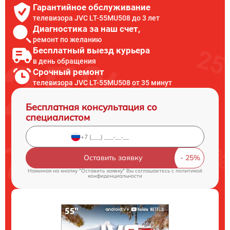
Гарантийное обслуживание
телевизора JVC LT-55MU508 до 3 лет
Диагностика за наш счет,
ремонт по желанию
Бесплатный выезд курьера
в день обращения
Срочный ремонт
телевизора JVC LT-55MU508 от 35 минут
Бесплатная консультация со
специалистом
Оставить заявку
Нажимая на кнопку "Оставить заявку" Вы соглашаетесь c
политикой
конфиденциальности