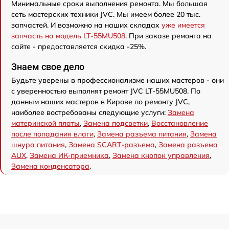
Минимальные сроки выполнения ремонта. Мы большая
сеть мастерских техники JVC. Мы имеем более 20 тыс.
запчастей. И возможно на наших складах
уже имеется
запчасть на модель LT-55MU508
. При заказе ремонта на
сайте - предоставляется скидка -25%.
Знаем свое дело
Будьте уверены в профессионализме наших мастеров - они
с уверенностью выполнят ремонт JVC LT-55MU508. По
данным наших мастеров в Кирове по ремонту JVC,
наиболее востребованы следующие услуги:
Замена
материнской платы
,
Замена подсветки
,
Восстановление
после попадания влаги
,
Замена разъема питания
,
Замена
шнура питания
,
Замена SCART-разъема
,
Замена разъема
AUX
,
Замена ИК-приемника
,
Замена кнопок управления
,
Замена конденсатора
.