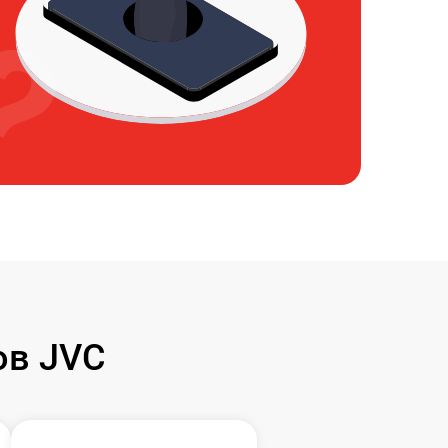
ов JVC