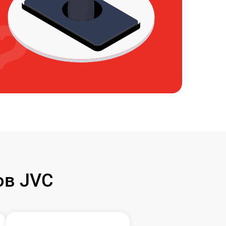
ов JVC