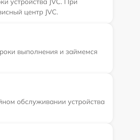
и устройства JVC. При
висный центр JVC.
сроки выполнения и займемся
ийном обслуживании устройства