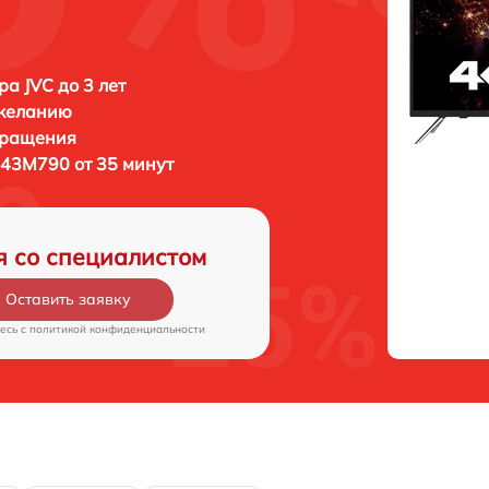
ра JVC до 3 лет
 желанию
бращения
-43M790 от 35 минут
я со специалистом
Оставить заявку
есь c
политикой конфиденциальности