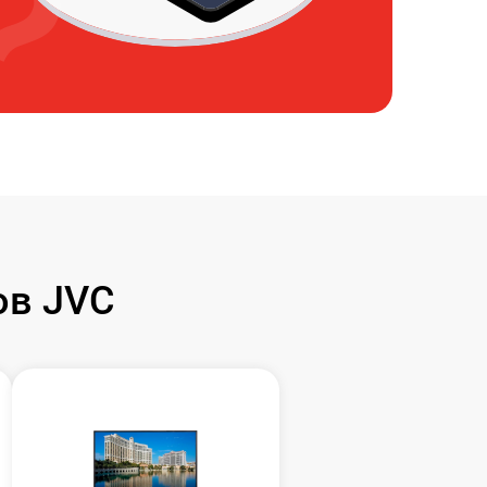
ов JVC