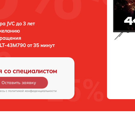
ра JVC до 3 лет
 желанию
бращения
 LT-43M790 от 35 минут
я со специалистом
Оставить заявку
есь c
политикой конфиденциальности