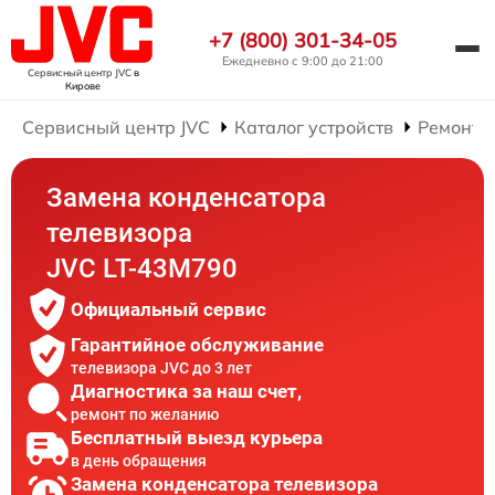
+7 (800) 301-34-05
Ежедневно с 9:00 до 21:00
Сервисный центр JVC
в
Кирове
Сервисный центр JVC
Каталог устройств
Ремонт 
Замена конденсатора
телевизора
JVC LT-43M790
Официальный сервис
Гарантийное обслуживание
телевизора JVC до 3 лет
Диагностика за наш счет,
ремонт по желанию
Бесплатный выезд курьера
в день обращения
Замена конденсатора телевизора