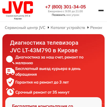
+7 (800) 301-34-05
Ежедневно с 9:00 до 21:00
Позвонить
мне утром
Сервисный центр JVC
в
Кирове
Сервисный центр JVC
Каталог устройств
Ремонт 
Диагностика телевизора
JVC LT-43M790 в Кирове
Диагностика за наш счет, ремонт по
желанию
Бесплатный выезд курьера в день
обращения
Гарантия на ремонт до 3 лет
Срочный ремонт от 35 минут
Бесплатная консультация со