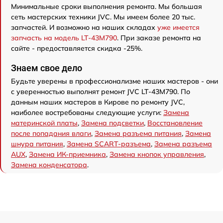
Минимальные сроки выполнения ремонта. Мы большая
сеть мастерских техники JVC. Мы имеем более 20 тыс.
запчастей. И возможно на наших складах
уже имеется
запчасть на модель LT-43M790
. При заказе ремонта на
сайте - предоставляется скидка -25%.
Знаем свое дело
Будьте уверены в профессионализме наших мастеров - они
с уверенностью выполнят ремонт JVC LT-43M790. По
данным наших мастеров в Кирове по ремонту JVC,
наиболее востребованы следующие услуги:
Замена
материнской платы
,
Замена подсветки
,
Восстановление
после попадания влаги
,
Замена разъема питания
,
Замена
шнура питания
,
Замена SCART-разъема
,
Замена разъема
AUX
,
Замена ИК-приемника
,
Замена кнопок управления
,
Замена конденсатора
.