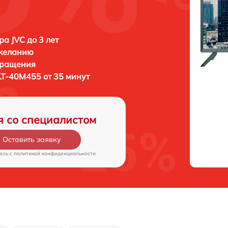
ра JVC до 3 лет
 желанию
бращения
LT-40M455 от 35 минут
я со специалистом
Оставить заявку
есь c
политикой конфиденциальности