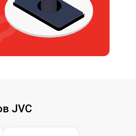
ов JVC