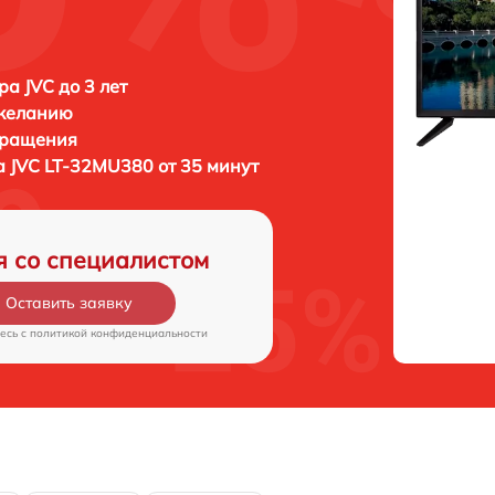
ра JVC до 3 лет
 желанию
бращения
а
JVC LT-32MU380 от 35 минут
я со специалистом
Оставить заявку
есь c
политикой конфиденциальности