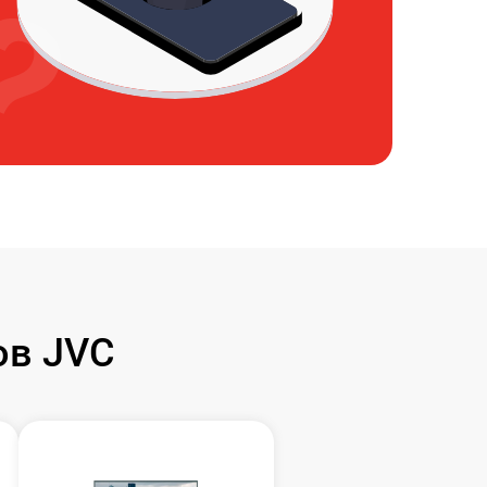
ов JVC