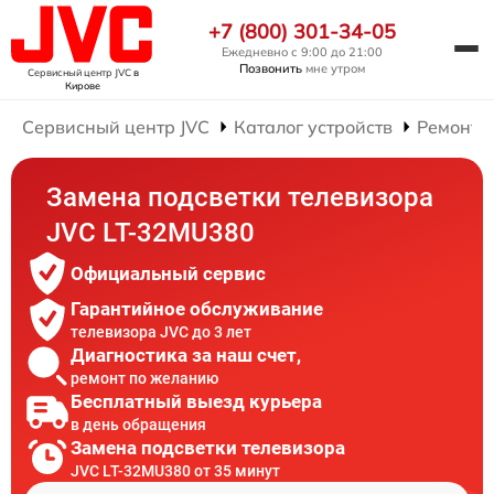
+7 (800) 301-34-05
Ежедневно с 9:00 до 21:00
Позвонить
мне утром
Сервисный центр JVC
в
Кирове
Сервисный центр JVC
Каталог устройств
Ремонт 
Замена подсветки телевизора
JVC LT-32MU380
Официальный сервис
Гарантийное обслуживание
телевизора JVC до 3 лет
Диагностика за наш счет,
ремонт по желанию
Бесплатный выезд курьера
в день обращения
Замена подсветки телевизора
JVC LT-32MU380 от 35 минут