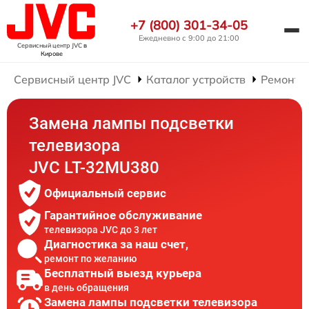
+7 (800) 301-34-05
Ежедневно с 9:00 до 21:00
Сервисный центр JVC
в
Кирове
Сервисный центр JVC
Каталог устройств
Ремонт 
Замена лампы подсветки
телевизора
JVC LT-32MU380
Официальный сервис
Гарантийное обслуживание
телевизора JVC до 3 лет
Диагностика за наш счет,
ремонт по желанию
Бесплатный выезд курьера
в день обращения
Замена лампы подсветки телевизора