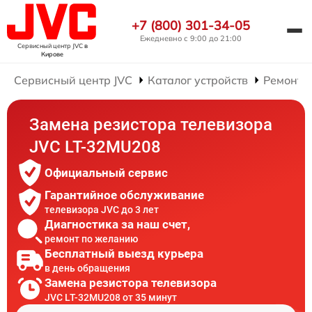
+7 (800) 301-34-05
Ежедневно с 9:00 до 21:00
Сервисный центр JVC
в
Кирове
Сервисный центр JVC
Каталог устройств
Ремонт 
Замена резистора телевизора
JVC LT-32MU208
Официальный сервис
Гарантийное обслуживание
телевизора JVC до 3 лет
Диагностика за наш счет,
ремонт по желанию
Бесплатный выезд курьера
в день обращения
Замена резистора телевизора
JVC LT-32MU208 от 35 минут