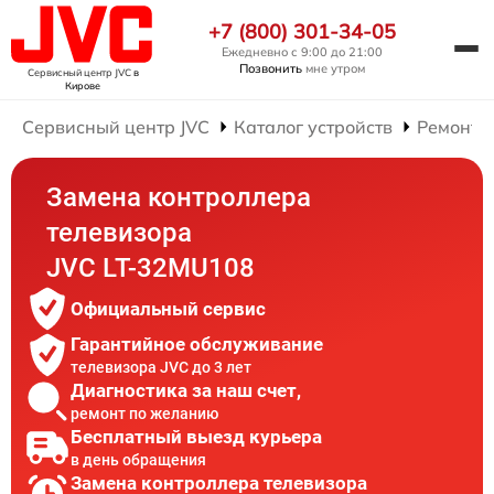
+7 (800) 301-34-05
Ежедневно с 9:00 до 21:00
Позвонить
мне утром
Сервисный центр JVC
в
Кирове
Сервисный центр JVC
Каталог устройств
Ремонт 
Замена контроллера
телевизора
JVC LT-32MU108
Официальный сервис
Гарантийное обслуживание
телевизора JVC до 3 лет
Диагностика за наш счет,
ремонт по желанию
Бесплатный выезд курьера
в день обращения
Замена контроллера телевизора