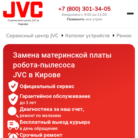
+7 (800) 301-34-05
Ежедневно с 9:00 до 21:00
Позвонить
мне утром
Сервисный центр JVC
в
Кирове
Сервисный центр JVC
Каталог устройств
Ремонт 
Замена материнской платы
робота-пылесоса
JVC в Кирове
Официальный сервис
Гарантийное обслуживание
до 3 лет
Диагностика за наш счет,
ремонт по желанию
Бесплатный выезд курьера
в день обращения
Срочный ремонт