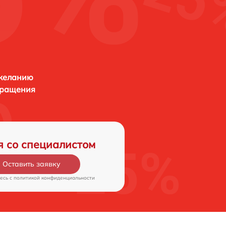
 желанию
бращения
я со специалистом
Оставить заявку
есь c
политикой конфиденциальности