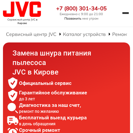
+7 (800) 301-34-05
Ежедневно с 9:00 до 21:00
Позвонить
мне утром
Сервисный центр JVC
в
Кирове
Сервисный центр JVC
Каталог устройств
Ремонт 
Замена шнура питания
пылесоса
JVC в Кирове
Официальный сервис
Гарантийное обслуживание
до 3 лет
Диагностика за наш счет,
ремонт по желанию
Бесплатный выезд курьера
в день обращения
Срочный ремонт