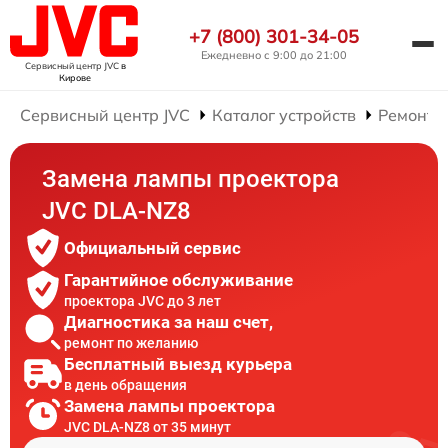
+7 (800) 301-34-05
Ежедневно с 9:00 до 21:00
Сервисный центр JVC
в
Кирове
Сервисный центр JVC
Каталог устройств
Ремонт 
Замена лампы проектора
JVC DLA-NZ8
Официальный сервис
Гарантийное обслуживание
проектора JVC до 3 лет
Диагностика за наш счет,
ремонт по желанию
Бесплатный выезд курьера
в день обращения
Замена лампы проектора
JVC DLA-NZ8 от 35 минут