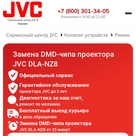
+7 (800) 301-34-05
Ежедневно с 9:00 до 21:00
Сервисный центр JVC
в
Кирове
Сервисный центр JVC
Каталог устройств
Ремонт 
Замена DMD-чипа проектора
JVC DLA-NZ8
Официальный сервис
Гарантийное обслуживание
проектора JVC до 3 лет
Диагностика за наш счет,
ремонт по желанию
Бесплатный выезд курьера
в день обращения
Замена DMD-чипа проектора
JVC DLA-NZ8 от 35 минут