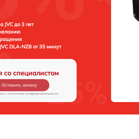
а JVC до 3 лет
 желанию
бращения
JVC DLA-NZ8 от 35 минут
я со специалистом
Оставить заявку
есь c
политикой конфиденциальности