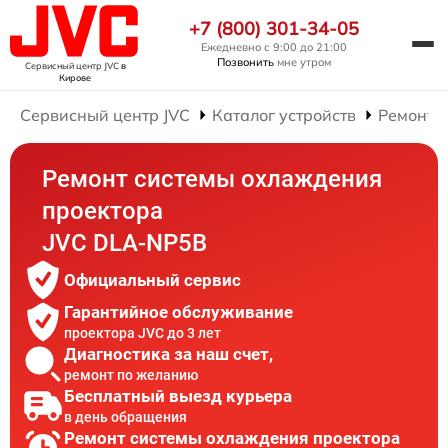
+7 (800) 301-34-05
Ежедневно с 9:00 до 21:00
Позвонить
мне утром
Сервисный центр JVC
в
Кирове
Сервисный центр JVC
Каталог устройств
Ремонт 
Ремонт системы охлаждения
проектора
JVC DLA-NP5B
Официальный сервис
Гарантийное обслуживание
проектора JVC до 3 лет
Диагностика за наш счет,
ремонт по желанию
Бесплатный выезд курьера
в день обращения
Ремонт системы охлаждения проектора