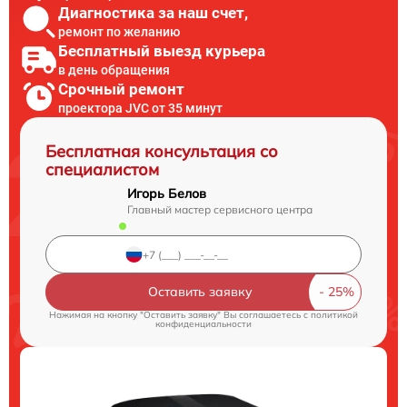
Диагностика за наш счет,
ремонт по желанию
Бесплатный выезд курьера
в день обращения
Срочный ремонт
проектора JVC от 35 минут
Бесплатная консультация со
специалистом
Игорь Белов
Главный мастер сервисного центра
Оставить заявку
Нажимая на кнопку "Оставить заявку" Вы соглашаетесь c
политикой
конфиденциальности