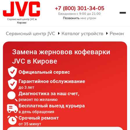
+7 (800) 301-34-05
Ежедневно с 9:00 до 21:00
Позвонить
мне утром
Сервисный центр JVC
в
Кирове
Сервисный центр JVC
Каталог устройств
Ремонт 
Замена жерновов кофеварки
JVC в Кирове
Официальный сервис
Гарантийное обслуживание
до 3 лет
Диагностика за наш счет,
ремонт по желанию
Бесплатный выезд курьера
в день обращения
Срочный ремонт
от 35 минут