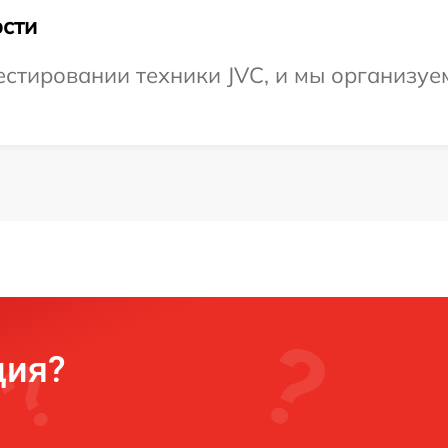
сти
тировании техники JVC, и мы организуем
ция?