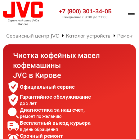
+7 (800) 301-34-05
Ежедневно с 9:00 до 21:00
Сервисный центр JVC
в
Кирове
Сервисный центр JVC
Каталог устройств
Ремонт 
Чистка кофейных масел
кофемашины
JVC в Кирове
Официальный сервис
Гарантийное обслуживание
до 3 лет
Диагностика за наш счет,
ремонт по желанию
Бесплатный выезд курьера
в день обращения
Срочный ремонт