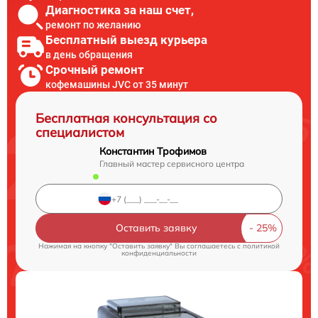
Диагностика за наш счет,
ремонт по желанию
Бесплатный выезд курьера
в день обращения
Срочный ремонт
кофемашины JVC от 35 минут
Бесплатная консультация со
специалистом
Константин Трофимов
Главный мастер сервисного центра
Оставить заявку
Нажимая на кнопку "Оставить заявку" Вы соглашаетесь c
политикой
конфиденциальности